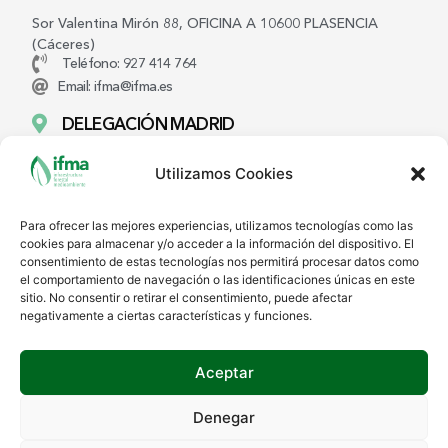
Sor Valentina Mirón 88, OFICINA A 10600 PLASENCIA
(Cáceres)
Teléfono: 927 414 764
Email: ifma@ifma.es
DELEGACIÓN MADRID
Vía Dos Castillas 33 EDIF. 4 · 1ª Planta 28224 POZUELO DE
Utilizamos Cookies
ALARCÓN (Madrid)
Teléfono: 91 0806 972
Para ofrecer las mejores experiencias, utilizamos tecnologías como las
DELEGACIÓN ANDALUCÍA
cookies para almacenar y/o acceder a la información del dispositivo. El
consentimiento de estas tecnologías nos permitirá procesar datos como
Laraña 4 · 3ª Planta 41003 SEVILLA
el comportamiento de navegación o las identificaciones únicas en este
sitio. No consentir o retirar el consentimiento, puede afectar
Teléfono: 954 600 021
negativamente a ciertas características y funciones.
ACCESIBILIDAD
AVISO LEGAL
POLITICA DE COOKIES
POLITICA DE PRIVACIDAD
Aceptar
Hecho por
Mi Amigo Informatico
Denegar